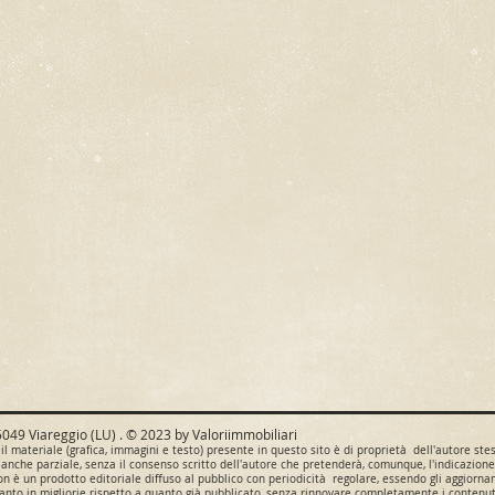
5049 Viareggio (LU) . © 2023 by Valoriimmobiliari
il materiale (grafica, immagini e testo) presente in questo sito è di proprietà dell'autore ste
 anche parziale, senza il consenso scritto dell'autore che pretenderà, comunque, l'indicazione s
non è un prodotto editoriale diffuso al pubblico con periodicità regolare, essendo gli aggior
tanto in migliorie rispetto a quanto già pubblicato, senza rinnovare completamente i contenut