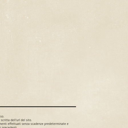
sso.
critta dell'url del sito.
namenti effettuati senza scadenze predeterminate e
i precedenti.