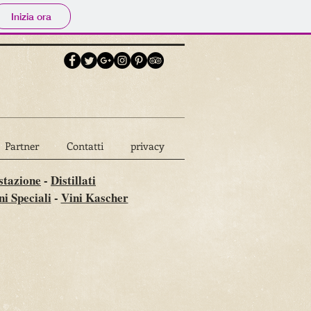
Inizia ora
Partner
Contatti
privacy
stazione
-
Distillati
ni Speciali
-
Vini Kascher