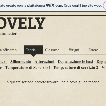
tato creato con la piattaforma
.com
. Crea oggi il tuo sito web.
OVELY
l sommelier
a offriamo
Teoria
Glossario
Vitigni
Estero
ieri
-
Affinamento
-
Alterazioni
-
Degustazione le basi
-
Degu
r
-
Temperature di Servizio 1
-
Temperature di servizio 2
-
Vi
In questa sezione potrete trovare una piccola guida teorica.